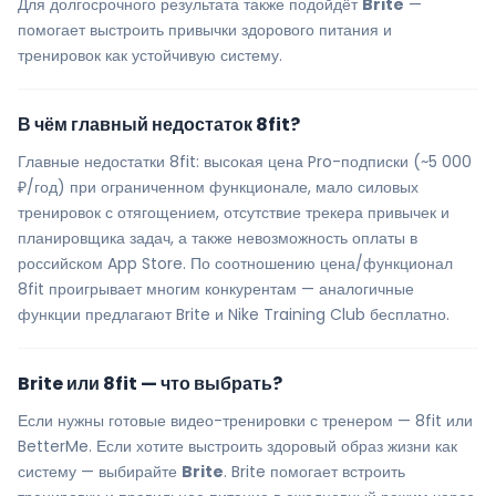
Для долгосрочного результата также подойдёт
Brite
—
помогает выстроить привычки здорового питания и
тренировок как устойчивую систему.
В чём главный недостаток 8fit?
Главные недостатки 8fit: высокая цена Pro-подписки (~5 000
₽/год) при ограниченном функционале, мало силовых
тренировок с отягощением, отсутствие трекера привычек и
планировщика задач, а также невозможность оплаты в
российском App Store. По соотношению цена/функционал
8fit проигрывает многим конкурентам — аналогичные
функции предлагают Brite и Nike Training Club бесплатно.
Brite или 8fit — что выбрать?
Если нужны готовые видео-тренировки с тренером — 8fit или
BetterMe. Если хотите выстроить здоровый образ жизни как
систему — выбирайте
Brite
. Brite помогает встроить