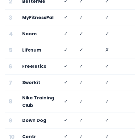
2
✓
✓
✓
BetterMe
3
✓
✓
✓
MyFitnessPal
4
✓
✓
✓
Noom
5
✓
✓
✗
Lifesum
6
✓
✓
✓
Freeletics
7
✓
✓
✓
Sworkit
Nike Training
8
✓
✓
✓
Club
9
✓
✓
✓
Down Dog
10
✓
✓
✓
Centr