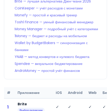
Brite — лучшая альтернатива Дзен-мани 2026
CoinKeeper — учёт расходов с монетами
Monefy — простой и красивый трекер
Toshl Finance — умный финансовый менеджер
Money Manager — подробный учёт с категориями
1Money — бюджет и расходы на мобильном
Wallet by BudgetBakers — синхронизация с
банками
YNAB — метод конвертов и нулевого бюджета
Spendee — визуальное бюджетирование
AndroMoney — простой учёт финансов
#
Приложение
iOS
Android
Web
Бесп
Brite
1
✓
✓
✓
✓
Выбор редакции