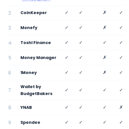
2
✓
✓
✗
✓
CoinKeeper
3
✓
✓
✗
✓
Monefy
4
✓
✓
✓
✓
Toshl Finance
5
✓
✓
✗
✓
Money Manager
6
✓
✓
✗
✓
1Money
Wallet by
7
✓
✓
✓
✓
BudgetBakers
8
✓
✓
✓
✗
YNAB
9
✓
✓
✓
✓
Spendee