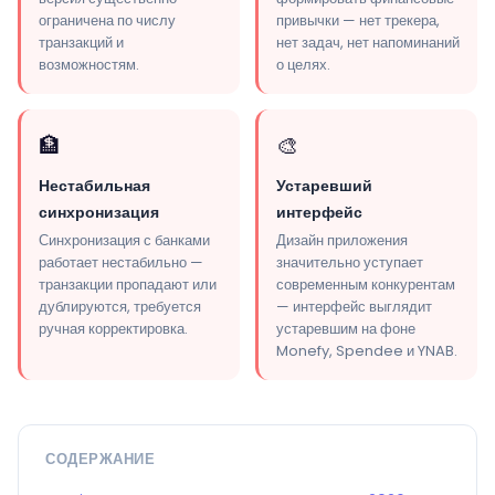
ограничена по числу
привычки — нет трекера,
транзакций и
нет задач, нет напоминаний
возможностям.
о целях.
🏦
🎨
Нестабильная
Устаревший
синхронизация
интерфейс
Синхронизация с банками
Дизайн приложения
работает нестабильно —
значительно уступает
транзакции пропадают или
современным конкурентам
дублируются, требуется
— интерфейс выглядит
ручная корректировка.
устаревшим на фоне
Monefy, Spendee и YNAB.
СОДЕРЖАНИЕ