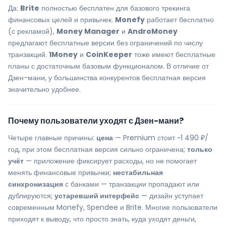
Да:
Brite
полностью бесплатен для базового трекинга
финансовых целей и привычек.
Monefy
работает бесплатно
(с рекламой),
Money Manager
и
AndroMoney
предлагают бесплатные версии без ограничений по числу
транзакций.
1Money
и
CoinKeeper
тоже имеют бесплатные
планы с достаточным базовым функционалом. В отличие от
Дзен-мани, у большинства конкурентов бесплатная версия
значительно удобнее.
Почему пользователи уходят с Дзен-мани?
Четыре главные причины:
цена
— Premium стоит ~1 490 ₽/
год, при этом бесплатная версия сильно ограничена;
только
учёт
— приложение фиксирует расходы, но не помогает
менять финансовые привычки;
нестабильная
синхронизация
с банками — транзакции пропадают или
дублируются;
устаревший интерфейс
— дизайн уступает
современным Monefy, Spendee и Brite. Многие пользователи
приходят к выводу, что просто знать, куда уходят деньги,