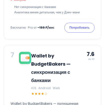
Нет синхронизации с банками
Аналитика менее детальная, чем у Дзен-мани
Бесплатно · Pro от
~199 ₽/мес
Попробовать
7
7.6
Wallet by
из 10
BudgetBakers —
синхронизация с
банками
iOS · Android · Web
★★★★☆
Wallet by BudgetBakers — полноценная