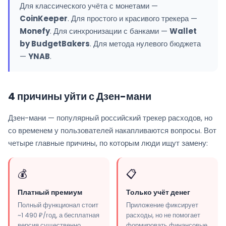
Для классического учёта с монетами —
CoinKeeper
. Для простого и красивого трекера —
Monefy
. Для синхронизации с банками —
Wallet
by BudgetBakers
. Для метода нулевого бюджета
—
YNAB
.
4 причины уйти с Дзен-мани
Дзен-мани — популярный российский трекер расходов, но
со временем у пользователей накапливаются вопросы. Вот
четыре главные причины, по которым люди ищут замену:
💰
📋
Платный премиум
Только учёт денег
Полный функционал стоит
Приложение фиксирует
~1 490 ₽/год, а бесплатная
расходы, но не помогает
версия существенно
формировать финансовые