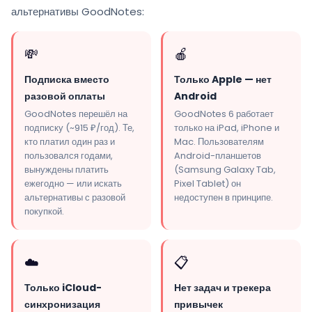
альтернативы GoodNotes:
💸
🍎
Подписка вместо
Только Apple — нет
разовой оплаты
Android
GoodNotes перешёл на
GoodNotes 6 работает
подписку (~915 ₽/год). Те,
только на iPad, iPhone и
кто платил один раз и
Mac. Пользователям
пользовался годами,
Android-планшетов
вынуждены платить
(Samsung Galaxy Tab,
ежегодно — или искать
Pixel Tablet) он
альтернативы с разовой
недоступен в принципе.
покупкой.
☁️
📋
Только iCloud-
Нет задач и трекера
синхронизация
привычек