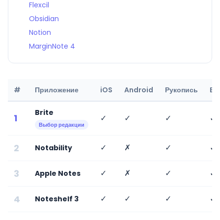
Flexcil
Obsidian
Notion
MarginNote 4
#
Приложение
iOS
Android
Рукопись
Бе
Brite
1
✓
✓
✓
✓
Выбор редакции
2
✓
✗
✓
✓
Notability
3
✓
✗
✓
✓
Apple Notes
4
✓
✓
✓
✓
Noteshelf 3