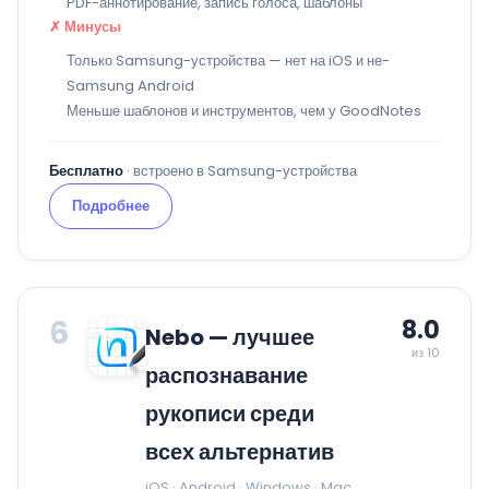
PDF-аннотирование, запись голоса, шаблоны
✗ Минусы
Только Samsung-устройства — нет на iOS и не-
Samsung Android
Меньше шаблонов и инструментов, чем у GoodNotes
Бесплатно
· встроено в Samsung-устройства
Подробнее
6
8.0
Nebo — лучшее
из 10
распознавание
рукописи среди
всех альтернатив
iOS · Android · Windows · Mac