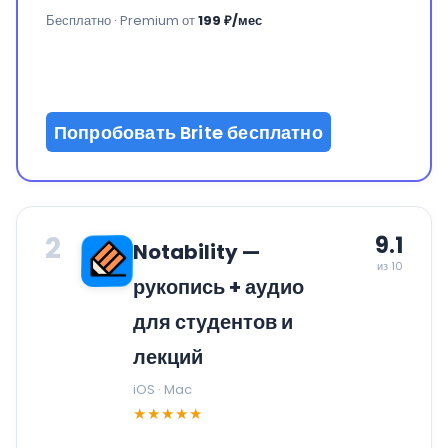
Бесплатно · Premium от
199 ₽/мес
Попробовать Brite бесплатно
2
9.1
Notability —
из 10
рукопись + аудио
для студентов и
лекций
iOS · Mac
★★★★★