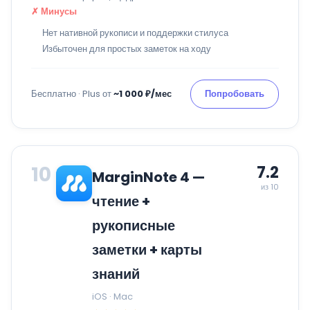
✗ Минусы
Нет нативной рукописи и поддержки стилуса
Избыточен для простых заметок на ходу
Бесплатно · Plus от
~1 000 ₽/мес
Попробовать
10
7.2
MarginNote 4 —
из 10
чтение +
рукописные
заметки + карты
знаний
iOS · Mac