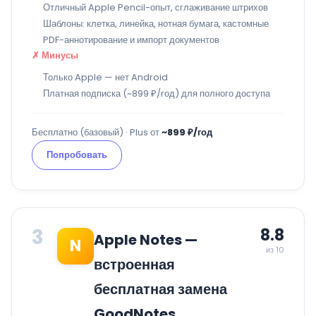
Отличный Apple Pencil-опыт, сглаживание штрихов
Шаблоны: клетка, линейка, нотная бумага, кастомные
PDF-аннотирование и импорт документов
✗ Минусы
Только Apple — нет Android
Платная подписка (~899 ₽/год) для полного доступа
Бесплатно (базовый) · Plus от
~899 ₽/год
Попробовать
3
8.8
Apple Notes —
N
из 10
встроенная
бесплатная замена
GoodNotes