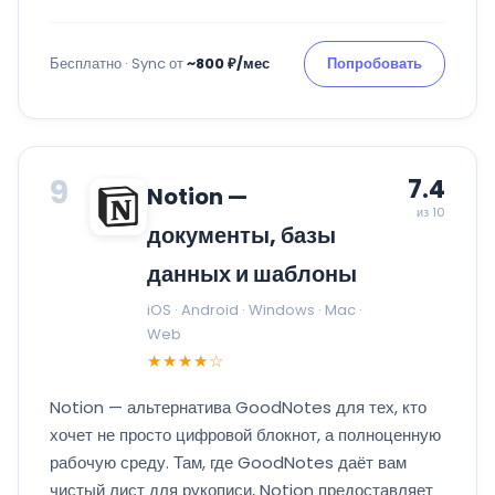
Бесплатно · Sync от
~800 ₽/мес
Попробовать
9
7.4
Notion —
из 10
документы, базы
данных и шаблоны
iOS · Android · Windows · Mac ·
Web
★★★★☆
Notion — альтернатива GoodNotes для тех, кто
хочет не просто цифровой блокнот, а полноценную
рабочую среду. Там, где GoodNotes даёт вам
чистый лист для рукописи, Notion предоставляет