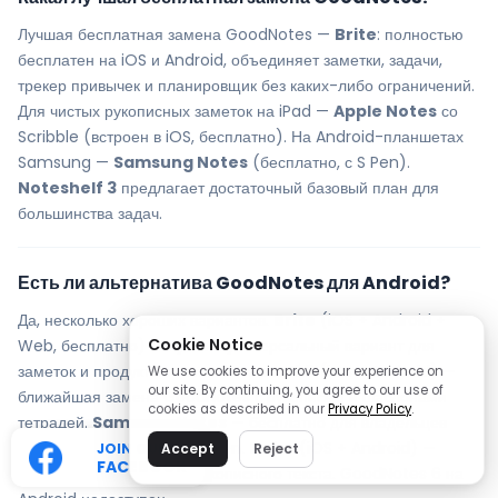
Лучшая бесплатная замена GoodNotes —
Brite
: полностью
бесплатен на iOS и Android, объединяет заметки, задачи,
трекер привычек и планировщик без каких-либо ограничений.
Для чистых рукописных заметок на iPad —
Apple Notes
со
Scribble (встроен в iOS, бесплатно). На Android-планшетах
Samsung —
Samsung Notes
(бесплатно, с S Pen).
Noteshelf 3
предлагает достаточный базовый план для
большинства задач.
Есть ли альтернатива GoodNotes для Android?
Да, несколько хороших вариантов.
Brite
(iOS + Android +
Cookie Notice
Web, бесплатно) — лучший универсальный вариант для
заметок и продуктивности.
Noteshelf 3
(iOS + Android) —
We use cookies to improve your experience on
our site. By continuing, you agree to our use of
ближайшая замена GoodNotes с рукописью и шаблонами
cookies as described in our
Privacy Policy
.
тетрадей.
Samsung Notes
— бесплатно для владельцев
Samsung Galaxy Tab с S Pen.
Nebo
(iOS + Android) —
JOIN OUR
Accept
Reject
FACEBOOK
лучшее распознавание рукописного текста. GoodNotes 6 на