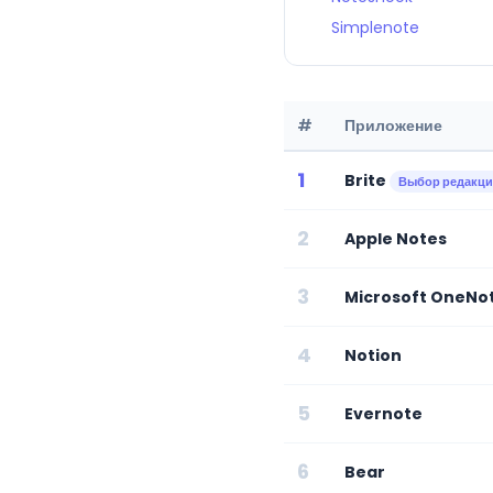
Simplenote
#
Приложение
1
Brite
Выбор редакц
2
Apple Notes
3
Microsoft OneNo
4
Notion
5
Evernote
6
Bear