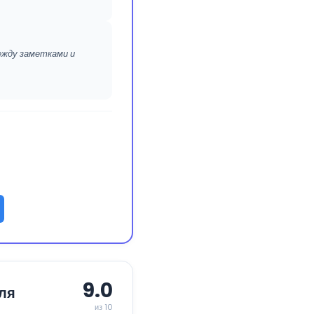
между заметками и
9.0
для
из 10