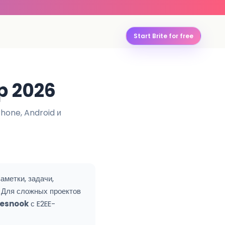
Start Brite for free
p 2026
hone, Android и
заметки, задачи,
. Для сложных проектов
esnook
с E2EE-