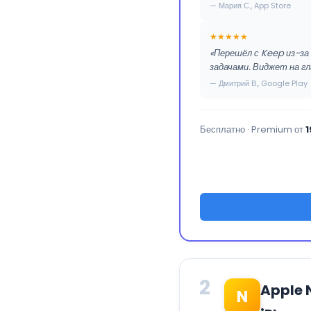
— Мария С., App Store
★★★★★
«Перешёл с Keep из-за 
задачами. Виджет на гл
— Дмитрий В., Google Play
Бесплатно · Premium от
1
2
Apple 
N