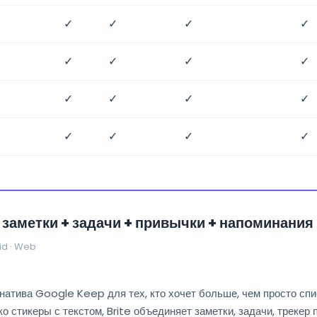
✓
✓
✓
✓
✓
✓
✓
✓
✓
✓
✓
✓
✓
✓
✓
✓
— заметки + задачи + привычки + напоминания
id · Web
натива Google Keep для тех, кто хочет больше, чем просто спис
о стикеры с текстом, Brite объединяет заметки, задачи, трекер