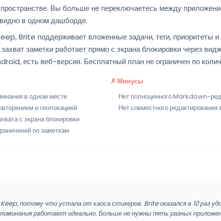
 пространстве. Вы больше не переключаетесь между приложени
видно в одном дашборде.
eep, Brite поддерживает вложенные задачи, теги, приоритеты и
захват заметки работает прямо с экрана блокировки через вид
ndroid, есть веб-версия. Бесплатный план не ограничен по колич
✗ Минусы
минания в одном месте
Нет полноценного Markdown-ред
овторением и геолокацией
Нет совместного редактирования 
хвата с экрана блокировки
граничений по заметкам
Keep, потому что устала от хаоса стикеров. Brite оказался в 10 раз у
напоминания работают идеально. Больше не нужны пять разных приложен