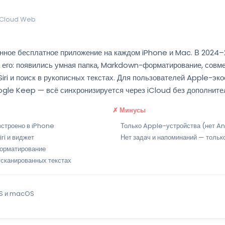
 iCloud Web
нное бесплатное приложение на каждом iPhone и Mac. В 2024–
 его: появились умная папка, Markdown-форматирование, совме
Siri и поиск в рукописных текстах. Для пользователей Apple-эк
gle Keep — всё синхронизируется через iCloud без дополните
✗ Минусы
встроено в iPhone
Только Apple-устройства (нет A
ri и виджет
Нет задач и напоминаний — тольк
орматирование
тсканированных текстах
iOS и macOS