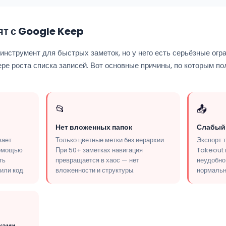
т с Google Keep
струмент для быстрых заметок, но у него есть серьёзные огра
ре роста списка записей. Вот основные причины, по которым п
📂
📤
Нет вложенных папок
Слабый
вает
Только цветные метки без иерархии.
Экспорт 
помощью
При 50+ заметках навигация
Takeout 
ть
превращается в хаос — нет
неудобно.
или код.
вложенности и структуры.
нормальн
ками