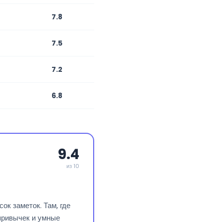
7.8
7.5
7.2
6.8
9.4
из 10
ок заметок. Там, где
 привычек и умные