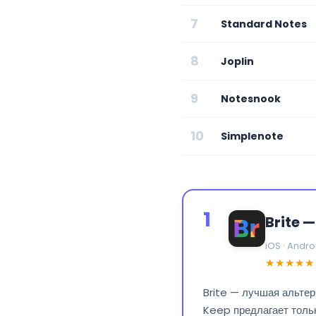
7
Standard Notes
8
Joplin
9
Notesnook
10
Simplenote
1
Brite 
iOS · Andro
★★★★★
Brite — лучшая альтер
Keep предлагает тольк