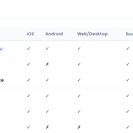
iOS
Android
Web/Desktop
Бе
✓
✓
✓
✓
ии
✓
✗
✓
✓
✓
✓
✓
✓
te
✓
✓
✓
✓
✓
✓
✓
✓
✓
✗
✗
✓