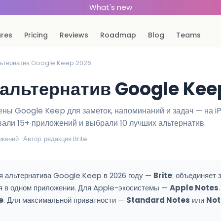
What's new
ures
Pricing
Reviews
Roadmap
Blog
Teams
альтернатив Google Keep 2026
 альтернатив Google Kee
ы Google Keep для заметок, напоминаний и задач — на iP
али 15+ приложений и выбрали 10 лучших альтернатив.
жений · Автор: редакция Brite
 альтернатива Google Keep в 2026 году —
Brite
: объединяет 
я в одном приложении. Для Apple-экосистемы —
Apple Notes
e
. Для максимальной приватности —
Standard Notes
или
Not