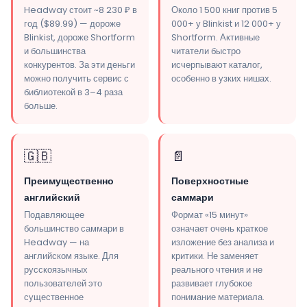
Headway стоит ~8 230 ₽ в
Около 1 500 книг против 5
год ($89.99) — дороже
000+ у Blinkist и 12 000+ у
Blinkist, дороже Shortform
Shortform. Активные
и большинства
читатели быстро
конкурентов. За эти деньги
исчерпывают каталог,
можно получить сервис с
особенно в узких нишах.
библиотекой в 3–4 раза
больше.
🇬🇧
📄
Преимущественно
Поверхностные
английский
саммари
Подавляющее
Формат «15 минут»
большинство саммари в
означает очень краткое
Headway — на
изложение без анализа и
английском языке. Для
критики. Не заменяет
русскоязычных
реального чтения и не
пользователей это
развивает глубокое
существенное
понимание материала.