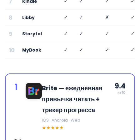
7
✓
✓
✓
✓
Kindle
8
✓
✓
✗
✓
Libby
9
✓
✓
✓
✓
Storytel
10
✓
✓
✓
✓
MyBook
1
9.4
Brite — ежедневная
из 10
привычка читать +
трекер прогресса
iOS · Android · Web
★★★★★