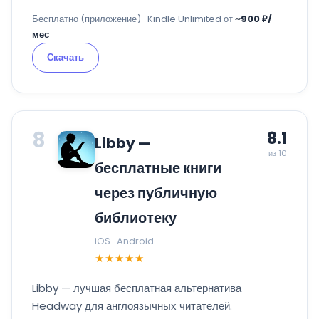
Бесплатно (приложение) · Kindle Unlimited от
~900 ₽/
мес
Скачать
8
8.1
Libby —
из 10
бесплатные книги
через публичную
библиотеку
iOS · Android
★★★★★
Libby — лучшая бесплатная альтернатива
Headway для англоязычных читателей.