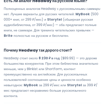
Есть ли аналог Headway на русском языке?
Полноценных аналогов Headway с
русскоязычными саммари
нет. Лучшие варианты для русских читателей:
MyBook
(500
000+ книг, от 299 ₽/мес) и
Storytel
(обширная русская
аудиобиблиотека, от 399 ₽/мес) — оба предлагают полные
книги, не саммари. Для трекинга читательских привычек —
Brite
полностью на русском и бесплатен.
Почему Headway так дорого стоит?
Headway стоит около
8 230 ₽ в год
($89.99) — это дороже
большинства конкурентов. При этом библиотека значительно
меньше, чем у Blinkist или Shortform, контент
преимущественно на английском. Для русскоязычных
пользователей соотношение цены и ценности особенно
невыгодное:
MyBook
за 299 ₽/мес или
Storytel
за 399 ₽/
мес предлагают несравнимо больше русскоязычного
контента.