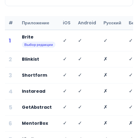
#
Приложение
iOS
Android
Русский
Бес
Brite
1
✓
✓
✓
✓
Выбор редакции
2
✓
✓
✗
✓
Blinkist
3
✓
✓
✗
✓
Shortform
4
✓
✓
✗
✓
Instaread
5
✓
✓
✗
✓
GetAbstract
6
✓
✓
✗
✗
MentorBox