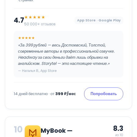
★★★★★
4.7
App Store · Google Play
50 000+ отзывов
★★★★★
«За 399 рублей — весь Достоевский, Толстой,
современные авторы в профессиональной озвучке.
Headway за свои деньги даёт лишь обрывки на
английском. Storytel — это настоящее чтение.»
— Наталья В., App Store
14 дней бесплатно · от
399 ₽/мес
Попробовать
10
8.3
MyBook —
из 10