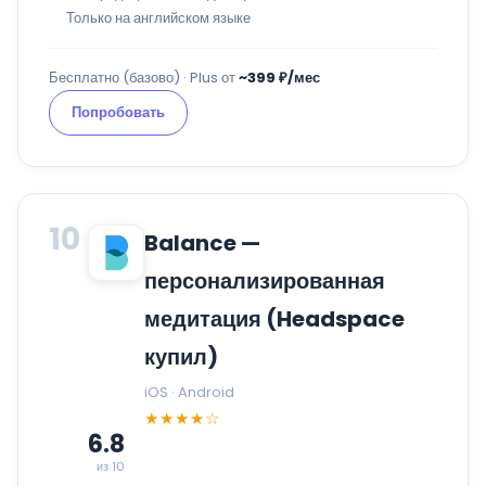
Только на английском языке
Бесплатно (базово) · Plus от
~399 ₽/мес
Попробовать
10
Balance —
персонализированная
медитация (Headspace
купил)
iOS · Android
★★★★☆
6.8
из 10