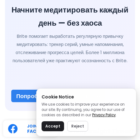
Начните медитировать каждый
день — без хаоса
Brite помогает выработать регулярную привычку
медитировать: трекер серий, умные напоминания,
отслеживание прогресса целей. Более 1 миллиона
пользователей уже практикуют осознанность с Brite.
Попробовать Brite бесплатно
Cookie Notice
We use cookies to improve your experience on
our site. By continuing, you agree to our use of
cookies as described in our
Privacy Policy
.
JOIN OUR
Accept
Reject
Как выбрать альтернативу Insight Timer?
FACEBOOK