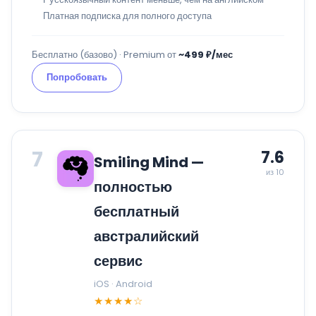
Платная подписка для полного доступа
Бесплатно (базово) · Premium от
~499 ₽/мес
Попробовать
7
7.6
Smiling Mind —
из 10
полностью
бесплатный
австралийский
сервис
iOS · Android
★★★★☆