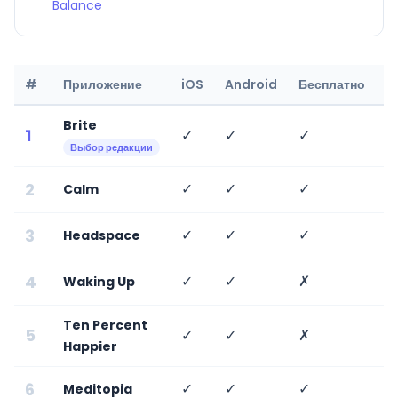
Balance
#
Приложение
iOS
Android
Бесплатно
Р
Brite
1
✓
✓
✓
✓
Выбор редакции
2
✓
✓
✓
✗
Calm
3
✓
✓
✓
✗
Headspace
4
✓
✓
✗
✗
Waking Up
Ten Percent
5
✓
✓
✗
✗
Happier
6
✓
✓
✓
✓
Meditopia