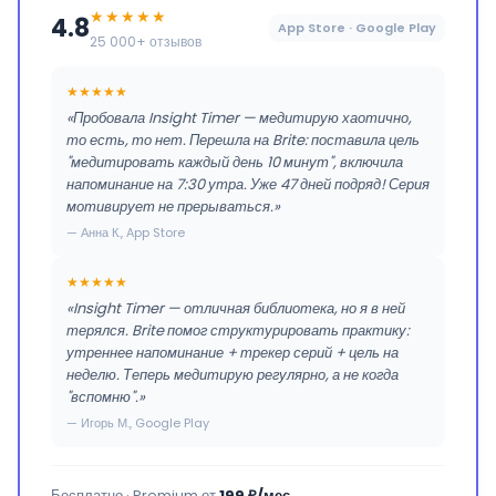
★★★★★
4.8
App Store · Google Play
25 000+ отзывов
★★★★★
«Пробовала Insight Timer — медитирую хаотично,
то есть, то нет. Перешла на Brite: поставила цель
"медитировать каждый день 10 минут", включила
напоминание на 7:30 утра. Уже 47 дней подряд! Серия
мотивирует не прерываться.»
— Анна К., App Store
★★★★★
«Insight Timer — отличная библиотека, но я в ней
терялся. Brite помог структурировать практику:
утреннее напоминание + трекер серий + цель на
неделю. Теперь медитирую регулярно, а не когда
"вспомню".»
— Игорь М., Google Play
Бесплатно · Premium от
199 ₽/мес