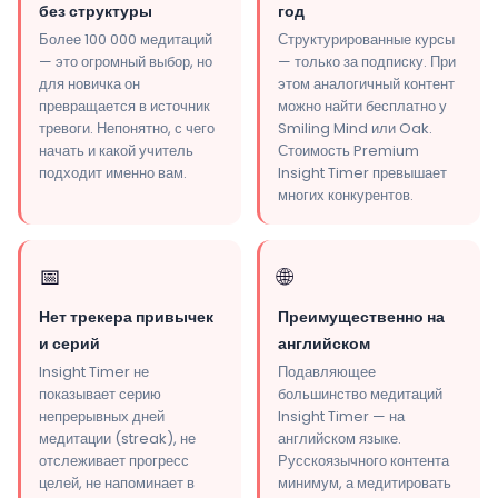
без структуры
год
Более 100 000 медитаций
Структурированные курсы
— это огромный выбор, но
— только за подписку. При
для новичка он
этом аналогичный контент
превращается в источник
можно найти бесплатно у
тревоги. Непонятно, с чего
Smiling Mind или Oak.
начать и какой учитель
Стоимость Premium
подходит именно вам.
Insight Timer превышает
многих конкурентов.
📅
🌐
Нет трекера привычек
Преимущественно на
и серий
английском
Insight Timer не
Подавляющее
показывает серию
большинство медитаций
непрерывных дней
Insight Timer — на
медитации (streak), не
английском языке.
отслеживает прогресс
Русскоязычного контента
целей, не напоминает в
минимум, а медитировать