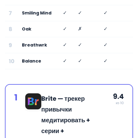
7
✓
✓
✓
✗
Smiling Mind
8
✓
✗
✓
✗
Oak
9
✓
✓
✓
✗
Breathwrk
10
✓
✓
✓
✗
Balance
1
9.4
Brite — трекер
из 10
привычки
медитировать +
серии +