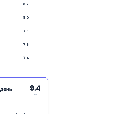
8.2
8.0
7.8
7.6
7.4
9.4
 день
из 10