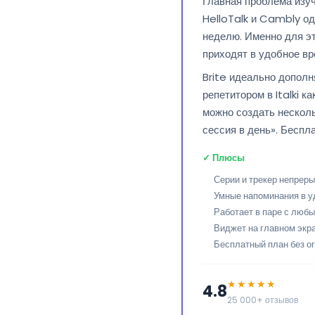
Главная проблема изуч
HelloTalk и Cambly од
неделю. Именно для эт
приходят в удобное вр
Brite идеально дополн
репетитором в Italki к
можно создать несколь
сессия в день». Беспл
✓ Плюсы
Серии и трекер непреры
Умные напоминания в у
Работает в паре с люб
Виджет на главном экр
Бесплатный план без о
★★★★★
4.8
25 000+ отзывов