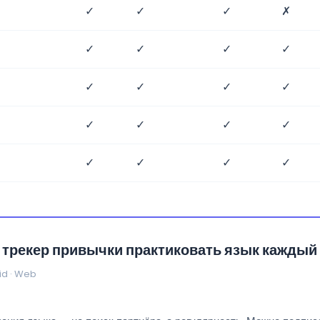
✓
✓
✓
✗
✓
✓
✓
✓
✓
✓
✓
✓
✓
✓
✓
✓
✓
✓
✓
✓
— трекер привычки практиковать язык каждый
id · Web