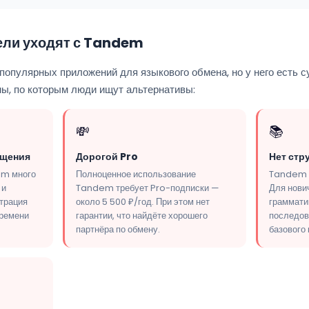
ели уходят с Tandem
опулярных приложений для языкового обмена, но у него есть с
ны, по которым люди ищут альтернативы:
💸
📚
бщения
Дорогой Pro
Нет стр
em много
Полноценное использование
Tandem —
 и
Tandem требует Pro-подписки —
Для нович
ьтрация
около 5 500 ₽/год. При этом нет
грамматик
времени
гарантии, что найдёте хорошего
последов
партнёра по обмену.
базового