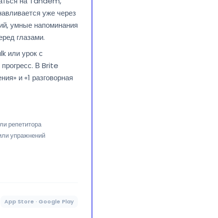
саться на Tandem,
навливается уже через
тий, умные напоминания
еред глазами.
k или урок с
прогресс. В Brite
ия» и «1 разговорная
или репетитора
или упражнений
App Store · Google Play