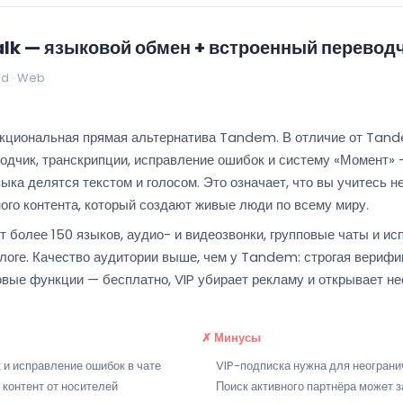
alk — языковой обмен + встроенный перевод
id · Web
нкциональная прямая альтернатива Tandem. В отличие от Tand
водчик, транскрипции, исправление ошибок и систему «Момент»
зыка делятся текстом и голосом. Это означает, что вы учитесь н
ьного контента, который создают живые люди по всему миру.
т более 150 языков, аудио- и видеозвонки, групповые чаты и ис
логе. Качество аудитории выше, чем у Tandem: строгая вериф
овые функции — бесплатно, VIP убирает рекламу и открывает н
✗ Минусы
 и исправление ошибок в чате
VIP-подписка нужна для неогран
контент от носителей
Поиск активного партнёра может 