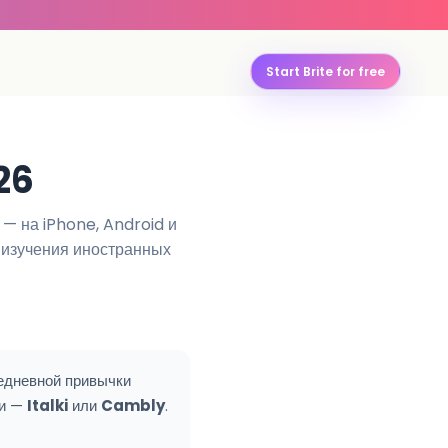
Start Brite for free
26
— на iPhone, Android и
 изучения иностранных
едневной привычки
ми —
Italki
или
Cambly
.