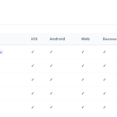
iOS
Android
Web
Беспла
✓
✓
✓
✓
ии
✓
✓
✓
✓
✓
✓
✓
✓
✓
✓
✓
✓
✓
✓
✓
✓