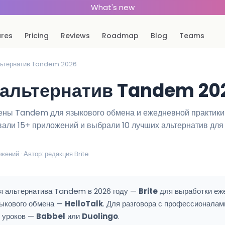
What's new
ures
Pricing
Reviews
Roadmap
Blog
Teams
альтернатив Tandem 2026
 альтернатив Tandem 20
ны Tandem для языкового обмена и ежедневной практики 
али 15+ приложений и выбрали 10 лучших альтернатив для
жений · Автор: редакция Brite
 альтернатива Tandem в 2026 году —
Brite
для выработки еж
зыкового обмена —
HelloTalk
. Для разговора с профессионала
х уроков —
Babbel
или
Duolingo
.