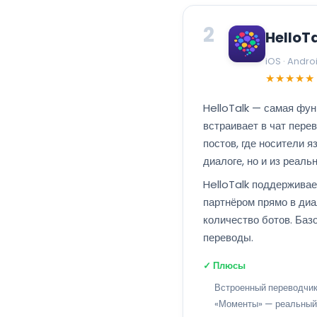
2
HelloT
iOS · Andro
★★★★★
HelloTalk — самая фу
встраивает в чат пере
постов, где носители я
диалоге, но и из реал
HelloTalk поддерживае
партнёром прямо в диа
количество ботов. Баз
переводы.
✓ Плюсы
Встроенный переводчик
«Моменты» — реальный 