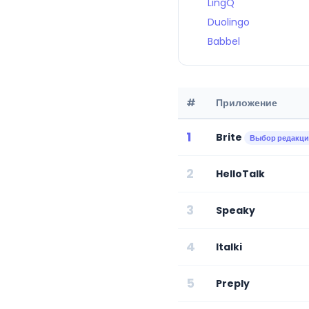
LingQ
Duolingo
Babbel
#
Приложение
1
Brite
Выбор редакц
2
HelloTalk
3
Speaky
4
Italki
5
Preply