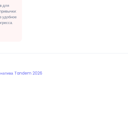
в для
привычки:
 в удобное
огресса.
ернатива Tandem 2026