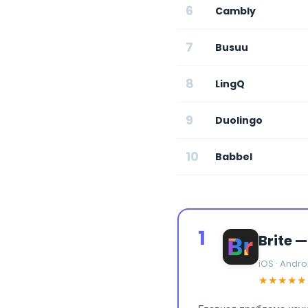
6
Cambly
7
Busuu
8
LingQ
9
Duolingo
10
Babbel
1
Brite 
iOS · Andro
★★★★★