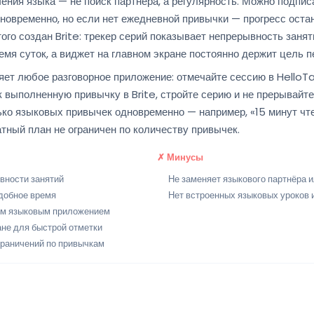
ения языка — не поиск партнёра, а регулярность. Можно подпи
новременно, но если нет ежедневной привычки — прогресс оста
ого создан Brite: трекер серий показывает непрерывность заня
емя суток, а виджет на главном экране постоянно держит цель п
яет любое разговорное приложение: отмечайте сессию в HelloTal
ак выполненную привычку в Brite, стройте серию и не прерывайте 
ко языковых привычек одновременно — например, «15 минут чтен
атный план не ограничен по количеству привычек.
✗ Минусы
вности занятий
Не заменяет языкового партнёра 
добное время
Нет встроенных языковых уроков 
ым языковым приложением
ане для быстрой отметки
граничений по привычкам