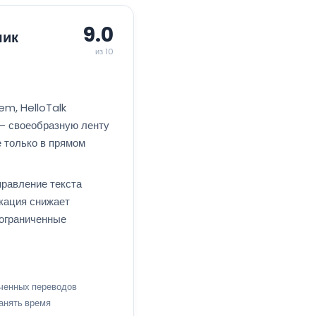
9.0
чик
из 10
em, HelloTalk
 — своеобразную ленту
е только в прямом
правление текста
икация снижает
еограниченные
иченных переводов
занять время