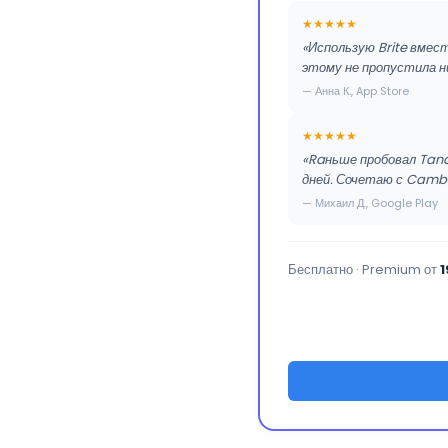
★★★★★
«Использую Brite вмест
этому не пропустила ни
— Анна К., App Store
★★★★★
«Raньше пробовал Tande
дней. Сочетаю с Camb
— Михаил Д., Google Play
Бесплатно · Premium от
1