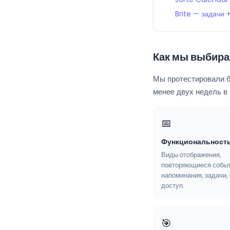
Brite — задачи 
Как мы выбир
Мы протестировали б
менее двух недель в
📅
Функциональност
Виды отображения,
повторяющиеся событ
напоминания, задачи,
доступ.
🎯