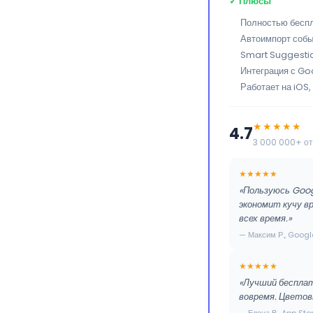
✓ Плюсы
Полностью беспл
Автоимпорт собы
Smart Suggestio
Интеграция с Go
Работает на iOS,
★★★★★
4.7
3 000 000+ о
★★★★★
«Пользуюсь Goog
экономит кучу в
всех время.»
— Максим Р., Googl
★★★★★
«Лучший бесплат
вовремя. Цветов