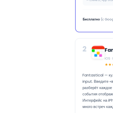
— Елена В., App Sto
Бесплатно
(с Goog
2
Fan
iOS ·
★★
Fantastical — к
input. Введите «
разберёт каждое 
события отображ
Интерфейс на iPh
много встреч каж