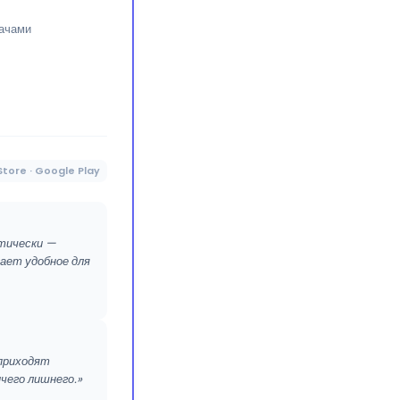
дачами
Store · Google Play
атически —
гает удобное для
 приходят
чего лишнего.»