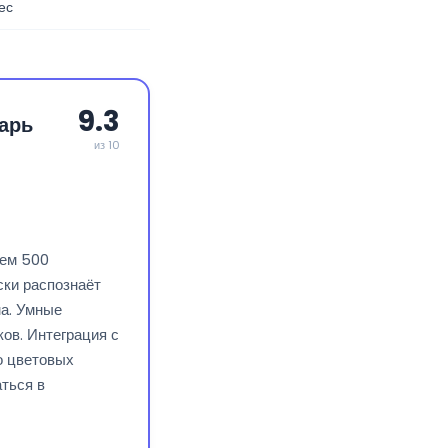
ес
9.3
арь
из 10
чем 500
ски распознаёт
ма. Умные
ов. Интеграция с
о цветовых
аться в