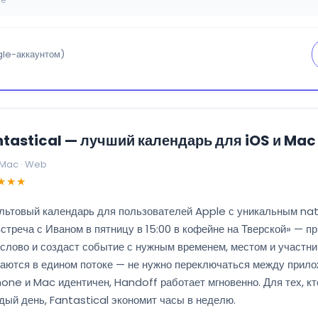
re
le-аккаунтом)
tastical — лучший календарь для iOS и Mac
 Mac · Web
★★★
ультовый календарь для пользователей Apple с уникальным na
встреча с Иваном в пятницу в 15:00 в кофейне на Тверской» — п
слово и создаст событие с нужным временем, местом и участни
аются в едином потоке — не нужно переключаться между прило
one и Mac идентичен, Handoff работает мгновенно. Для тех, кт
дый день, Fantastical экономит часы в неделю.