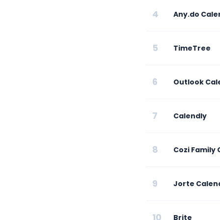
4
Any.do Cale
5
TimeTree
6
Outlook Cal
7
Calendly
8
Cozi Family
9
Jorte Calen
10
Brite