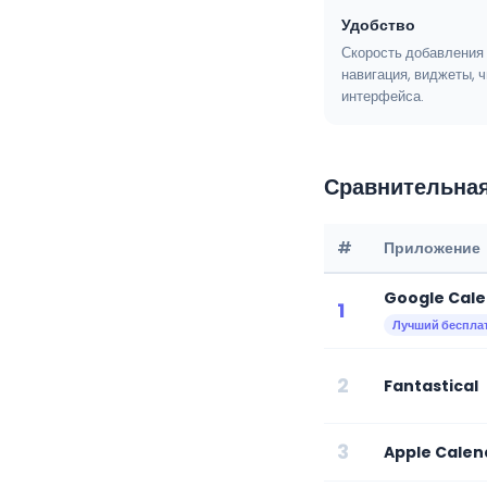
Удобство
Скорость добавления 
навигация, виджеты, 
интерфейса.
Сравнительная
#
Приложение
Google Cal
1
Лучший беспла
2
Fantastical
3
Apple Calen