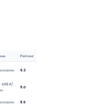
ена
Рейтинг
есплатно
9.3
т 499 ₽/
9.0
ес
есплатно
8.5