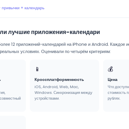
+ привычки + календарь
али лучшие приложения-календари
олее 12 приложений-календарей на iPhone и Android. Каждое и
 реальных условиях. Оценивали по четырём критериям:
📱
💰
ь
Кроссплатформенность
Цена
iOS, Android, Web, Mac,
Что доступн
ия,
Windows. Синхронизация между
стоимость п
 совместный
устройствами.
рублях.