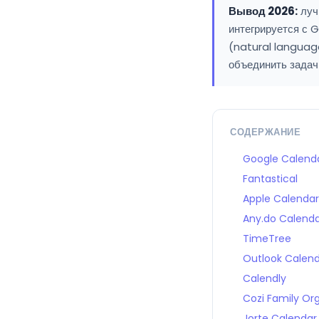
Вывод 2026:
луч
интегрируется с 
(natural languag
объединить задач
СОДЕРЖАНИЕ
Google Calend
Fantastical
Apple Calendar
Any.do Calend
TimeTree
Outlook Calen
Calendly
Cozi Family Or
Jorte Calendar