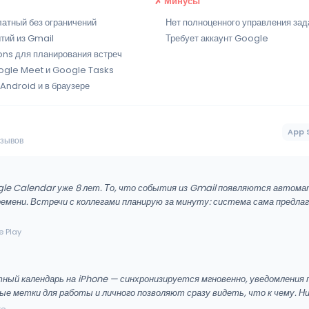
✗ Минусы
атный без ограничений
Нет полноценного управления за
тий из Gmail
Требует аккаунт Google
ns для планирования встреч
ogle Meet и Google Tasks
 Android и в браузере
App 
тзывов
le Calendar уже 8 лет. То, что события из Gmail появляются автом
ремени. Встречи с коллегами планирую за минуту: система сама предла
e Play
ный календарь на iPhone — синхронизируется мгновенно, уведомления
ые метки для работы и личного позволяют сразу видеть, что к чему. Ни