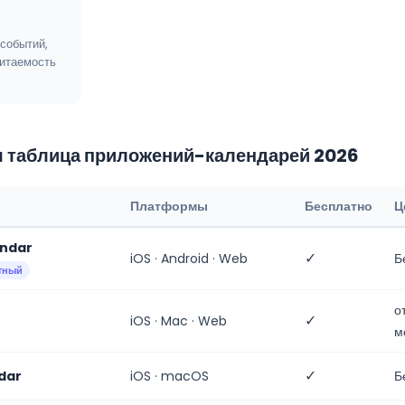
событий,
читаемость
 таблица приложений-календарей 2026
Платформы
Бесплатно
Ц
endar
✓
iOS · Android · Web
Б
тный
о
✓
iOS · Mac · Web
м
✓
dar
iOS · macOS
Б