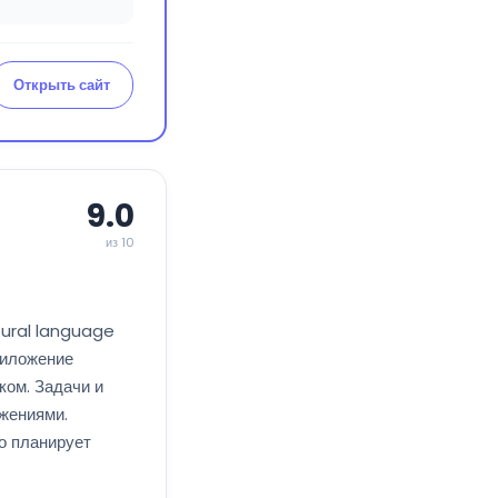
Открыть сайт
9.0
из 10
tural language
риложение
ком. Задачи и
жениями.
о планирует