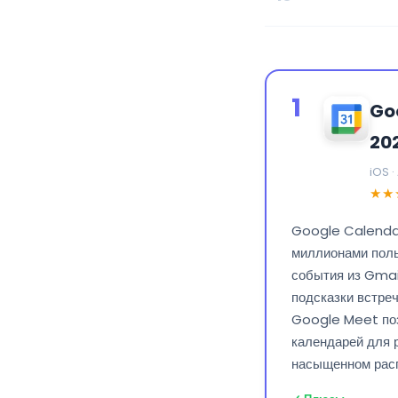
1
Go
20
iOS 
★★
Google Calendar
миллионами поль
события из Gmail
подсказки встреч
Google Meet поз
календарей для р
насыщенном рас