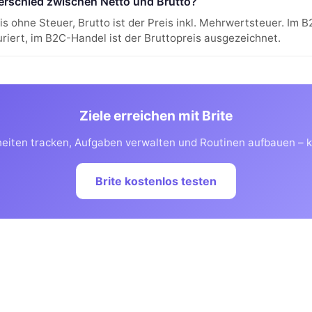
terschied zwischen Netto und Brutto?
eis ohne Steuer, Brutto ist der Preis inkl. Mehrwertsteuer. Im 
uriert, im B2C-Handel ist der Bruttopreis ausgezeichnet.
Ziele erreichen mit Brite
iten tracken, Aufgaben verwalten und Routinen aufbauen – k
Brite kostenlos testen