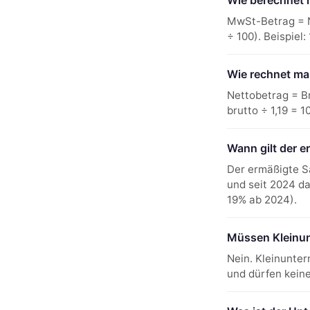
Wie berechnet 
MwSt-Betrag = N
÷ 100). Beispiel:
Wie rechnet ma
Nettobetrag = Br
brutto ÷ 1,19 = 
Wann gilt der 
Der ermäßigte Sa
und seit 2024 d
19% ab 2024).
Müssen Kleinu
Nein. Kleinunter
und dürfen kein