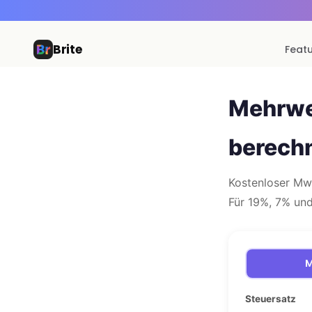
Brite
Feat
Mehrwe
berech
Kostenloser Mw
Für 19%, 7% und
M
Steuersatz