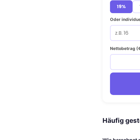
19%
Oder individue
Nettobetrag (
Häufig gest