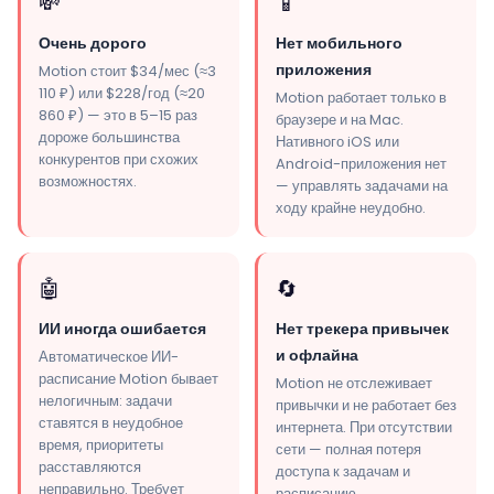
💸
📱
Очень дорого
Нет мобильного
приложения
Motion стоит $34/мес (≈3
110 ₽) или $228/год (≈20
Motion работает только в
860 ₽) — это в 5–15 раз
браузере и на Mac.
дороже большинства
Нативного iOS или
конкурентов при схожих
Android-приложения нет
возможностях.
— управлять задачами на
ходу крайне неудобно.
🤖
🔄
ИИ иногда ошибается
Нет трекера привычек
и офлайна
Автоматическое ИИ-
расписание Motion бывает
Motion не отслеживает
нелогичным: задачи
привычки и не работает без
ставятся в неудобное
интернета. При отсутствии
время, приоритеты
сети — полная потеря
расставляются
доступа к задачам и
неправильно. Требует
расписанию.