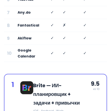
7
✓
✓
✓
Any.do
8
✓
✗
✓
Fantastical
9
✓
✓
✓
Akiflow
Google
10
✓
✓
✓
Calendar
1
9.5
Brite — ИИ-
из 10
планировщик +
задачи + привычки
iOS · Android · Web