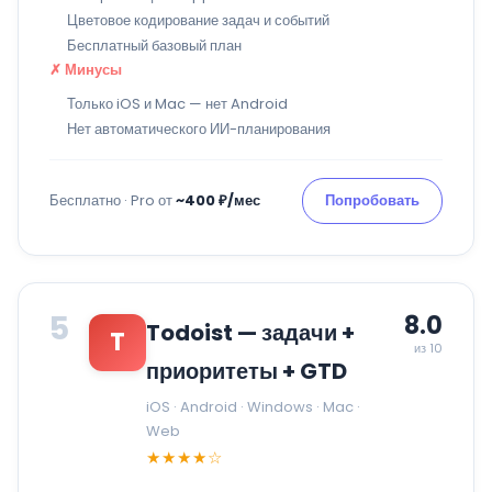
Цветовое кодирование задач и событий
Бесплатный базовый план
✗ Минусы
Только iOS и Mac — нет Android
Нет автоматического ИИ-планирования
Бесплатно · Pro от
~400 ₽/мес
Попробовать
5
8.0
Todoist — задачи +
T
из 10
приоритеты + GTD
iOS · Android · Windows · Mac ·
Web
★★★★☆