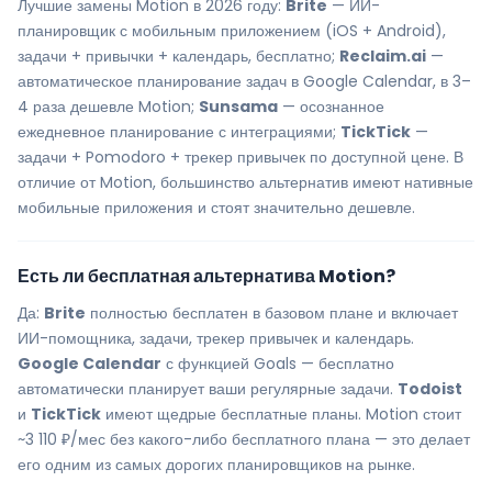
Лучшие замены Motion в 2026 году:
Brite
— ИИ-
планировщик с мобильным приложением (iOS + Android),
задачи + привычки + календарь, бесплатно;
Reclaim.ai
—
автоматическое планирование задач в Google Calendar, в 3–
4 раза дешевле Motion;
Sunsama
— осознанное
ежедневное планирование с интеграциями;
TickTick
—
задачи + Pomodoro + трекер привычек по доступной цене. В
отличие от Motion, большинство альтернатив имеют нативные
мобильные приложения и стоят значительно дешевле.
Есть ли бесплатная альтернатива Motion?
Да:
Brite
полностью бесплатен в базовом плане и включает
ИИ-помощника, задачи, трекер привычек и календарь.
Google Calendar
с функцией Goals — бесплатно
автоматически планирует ваши регулярные задачи.
Todoist
и
TickTick
имеют щедрые бесплатные планы. Motion стоит
~3 110 ₽/мес без какого-либо бесплатного плана — это делает
его одним из самых дорогих планировщиков на рынке.