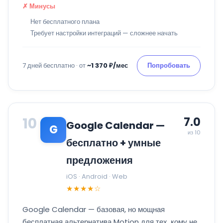
✗ Минусы
Нет бесплатного плана
Требует настройки интеграций — сложнее начать
7 дней бесплатно · от
~1 370 ₽/мес
Попробовать
10
7.0
Google Calendar —
G
из 10
бесплатно + умные
предложения
iOS · Android · Web
★★★★☆
Google Calendar — базовая, но мощная
бесплатная альтернатива Motion для тех, кому не