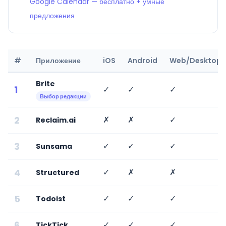
Google Calendar — бесплатно + умные
предложения
#
Приложение
iOS
Android
Web/Desktop
Brite
1
✓
✓
✓
Выбор редакции
2
✗
✗
✓
Reclaim.ai
3
✓
✓
✓
Sunsama
4
✓
✗
✗
Structured
5
✓
✓
✓
Todoist
6
✓
✓
✓
TickTick