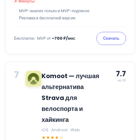
✗ Минусы
MVP-анализ только в MVP-подписке
Реклама в бесплатной версии
Бесплатно · MVP от
~700 ₽/мес
Скачать
7
7.7
Komoot — лучшая
из 10
альтернатива
Strava для
велоспорта и
хайкинга
iOS · Android · Web
★★★★☆