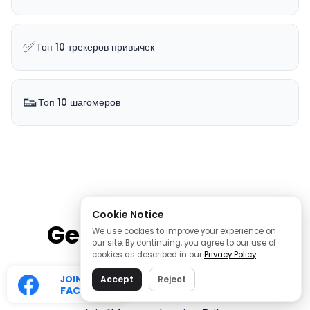
✅
Топ 10 трекеров привычек
👟
Топ 10 шагомеров
Cookie Notice
Get started today
We use cookies to improve your experience on
our site. By continuing, you agree to our use of
cookies as described in our
Privacy Policy
.
JOIN OUR
Accept
Reject
⭐⭐⭐⭐⭐
25000+ Reviews
FACEBOOK