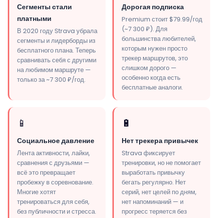
Сегменты стали
Дорогая подписка
платными
Premium стоит $79.99/год
(~7 300 ₽). Для
В 2020 году Strava убрала
большинства любителей,
сегменты и лидерборды из
которым нужен просто
бесплатного плана. Теперь
трекер маршрутов, это
сравнивать себя с другими
слишком дорого —
на любимом маршруте —
особенно когда есть
только за ~7 300 ₽/год.
бесплатные аналоги.
📱
🔋
Социальное давление
Нет трекера привычек
Лента активности, лайки,
Strava фиксирует
сравнения с друзьями —
тренировки, но не помогает
всё это превращает
выработать привычку
пробежку в соревнование.
бегать регулярно. Нет
Многие хотят
серий, нет целей по дням,
тренироваться для себя,
нет напоминаний — и
без публичности и стресса.
прогресс теряется без