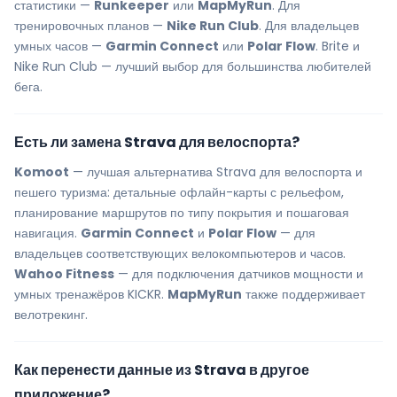
статистики —
Runkeeper
или
MapMyRun
. Для
тренировочных планов —
Nike Run Club
. Для владельцев
умных часов —
Garmin Connect
или
Polar Flow
. Brite и
Nike Run Club — лучший выбор для большинства любителей
бега.
Есть ли замена Strava для велоспорта?
Komoot
— лучшая альтернатива Strava для велоспорта и
пешего туризма: детальные офлайн-карты с рельефом,
планирование маршрутов по типу покрытия и пошаговая
навигация.
Garmin Connect
и
Polar Flow
— для
владельцев соответствующих велокомпьютеров и часов.
Wahoo Fitness
— для подключения датчиков мощности и
умных тренажёров KICKR.
MapMyRun
также поддерживает
велотрекинг.
Как перенести данные из Strava в другое
приложение?