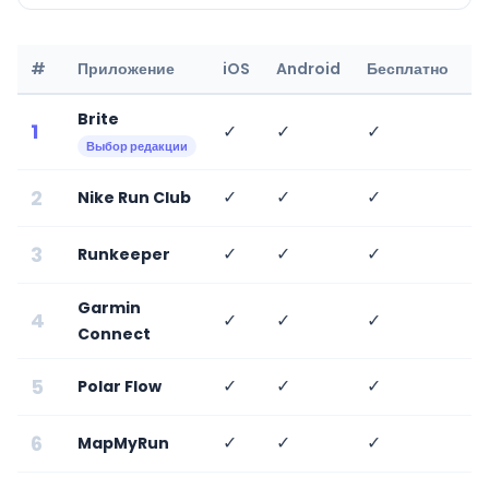
#
Приложение
iOS
Android
Бесплатно
Т
Brite
1
✓
✓
✓
✓
Выбор редакции
2
✓
✓
✓
✗
Nike Run Club
3
✓
✓
✓
✗
Runkeeper
Garmin
4
✓
✓
✓
✗
Connect
5
✓
✓
✓
✗
Polar Flow
6
✓
✓
✓
✗
MapMyRun