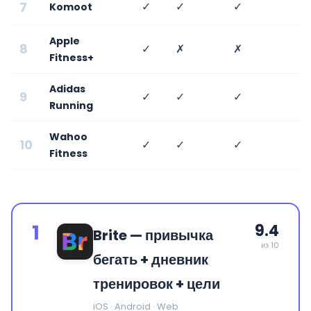
7
✓
✓
✓
✗
Komoot
Apple
8
✓
✗
✗
✗
Fitness+
Adidas
9
✓
✓
✓
✗
Running
Wahoo
10
✓
✓
✓
✗
Fitness
1
9.4
Brite — привычка
из 10
бегать + дневник
тренировок + цели
iOS · Android · Web