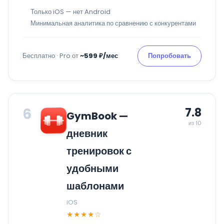
Только iOS — нет Android
Минимальная аналитика по сравнению с конкурентами
Бесплатно · Pro от
~599 ₽/мес
Попробовать
6
7.8
GymBook —
из 10
дневник
тренировок с
удобными
шаблонами
iOS
★★★★☆