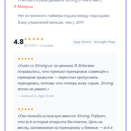
Premium в разы дешевле Strong (~199 ₽/мес)
✗ Минусы
Нет встроенного таймера отдыха между подходами
База упражнений меньше, чем у JEFIT
★★★★★
4.8
App Store · Google Play
25 000+ отзывов
★★★★★
«Ушёл со Strong из-за ценника. В Brite мне
понравилось, что трекинг тренировок совмещён с
трекером привычек — перестал пропускать
тренировки, потому что теперь вижу серию. Strong
этого не умеет.»
— Алексей К., App Store
★★★★★
«Уже полгода использую вместо Strong. Радует,
что вся история открыта бесплатно. Цели на
месяц, напоминания на тренировку и дневник — всё в