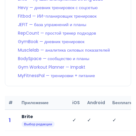
Hevy — дневник тренировок с соцсетью
Fitbod — ИИ-планировщик тренировок
JEFIT — база упражнений и планы
RepCount — простой трекер подходов
GymBook — дневник тренировок
Musclelab — аналитика силовых показателей
BodySpace — сообщество и планы
Gym Workout Planner — Impakt
MyFitnessPal — тренировки + питание
#
Приложение
iOS
Android
Бесплатно
Brite
1
✓
✓
✓
Выбор редакции