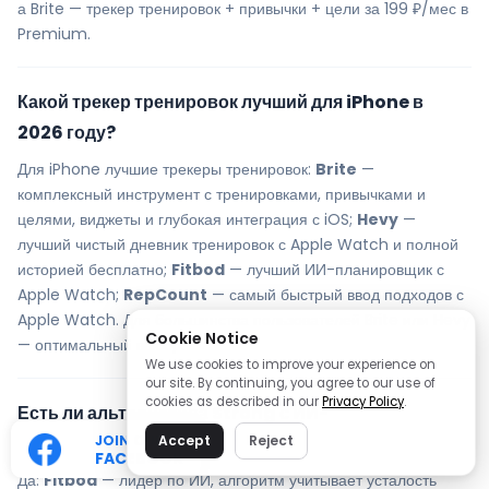
а Brite — трекер тренировок + привычки + цели за 199 ₽/мес в
Premium.
Какой трекер тренировок лучший для iPhone в
2026 году?
Для iPhone лучшие трекеры тренировок:
Brite
—
комплексный инструмент с тренировками, привычками и
целями, виджеты и глубокая интеграция с iOS;
Hevy
—
лучший чистый дневник тренировок с Apple Watch и полной
историей бесплатно;
Fitbod
— лучший ИИ-планировщик с
Apple Watch;
RepCount
— самый быстрый ввод подходов с
Apple Watch. Для большинства пользователей Brite или Hevy
Cookie Notice
— оптимальный выбор.
We use cookies to improve your experience on
our site. By continuing, you agree to our use of
cookies as described in our
Privacy Policy
.
Есть ли альтернатива Strong с ИИ-
JOIN OUR
рекомендациями?
Accept
Reject
FACEBOOK
Да:
Fitbod
— лидер по ИИ, алгоритм учитывает усталость