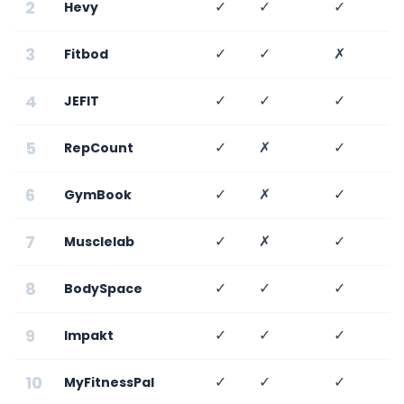
2
✓
✓
✓
Hevy
3
✓
✓
✗
Fitbod
4
✓
✓
✓
JEFIT
5
✓
✗
✓
RepCount
6
✓
✗
✓
GymBook
7
✓
✗
✓
Musclelab
8
✓
✓
✓
BodySpace
9
✓
✓
✓
Impakt
10
✓
✓
✓
MyFitnessPal