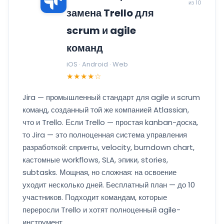
из 10
замена Trello для
scrum и agile
команд
iOS · Android · Web
★★★★☆
Jira — промышленный стандарт для agile и scrum
команд, созданный той же компанией Atlassian,
что и Trello. Если Trello — простая kanban-доска,
то Jira — это полноценная система управления
разработкой: спринты, velocity, burndown chart,
кастомные workflows, SLA, эпики, stories,
subtasks. Мощная, но сложная: на освоение
уходит несколько дней. Бесплатный план — до 10
участников. Подходит командам, которые
переросли Trello и хотят полноценный agile-
инструмент.