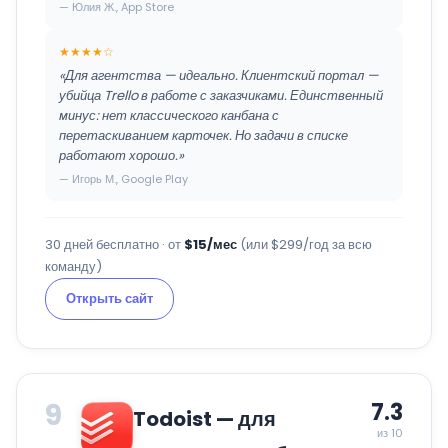
— Юлия Ж., App Store
★★★★☆
«Для агентства — идеально. Клиентский портал —
убийца Trello в работе с заказчиками. Единственный
минус: нет классического канбана с
перетаскиванием карточек. Но задачи в списке
работают хорошо.»
— Игорь М., Google Play
30 дней бесплатно · от
$15/мес
(или $299/год за всю
команду)
Открыть сайт
9
7.3
Todoist — для
из 10