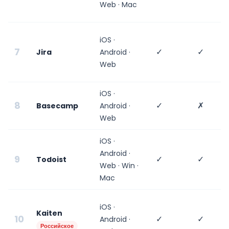
Web · Mac
iOS ·
7
✓
✓
Jira
Android ·
Web
iOS ·
8
✓
✗
Basecamp
Android ·
Web
iOS ·
Android ·
9
✓
✓
Todoist
Web · Win ·
Mac
iOS ·
Kaiten
10
✓
✓
Android ·
Российское