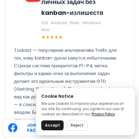
личных задач без
kanban-излишеств
iOS · Android · Web · Windows ·
Mac
★★★★★
Todoist — популярная альтернатива Trello для
тех, кому kanban-доски кажутся избыточными.
Строгая система приоритетов P1–P4, метки,
фильтры и карма-очки за выполнение задач
делают его идеальным инструментом GTD
(Getting Things Done). Поддерживает kanban-
Cookie Notice
вид как дополнительный режим, но основная сила
— в списках задач с умным поиском и быстрым
We use cookies to improve your experience on
our site. By continuing, you agree to our use of
вводом. Более 40 миллионов пользователей,
cookies as described in our
Privacy Policy
.
отличные интеграции с Gmail и Slack.
JOIN OUR
Accept
Reject
FACEBOOK
✓ Плюсы