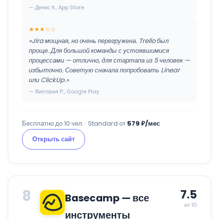
— Денис К., App Store
★★★☆☆
«Jira мощная, но очень перегружена. Trello был
проще. Для большой команды с устоявшимися
процессами — отлично, для стартапа из 5 человек —
избыточно. Советую сначала попробовать Linear
или ClickUp.»
— Виктория Р., Google Play
Бесплатно до 10 чел. · Standard от
579 ₽/мес
Открыть сайт
8
7.5
Basecamp — все
из 10
инструменты