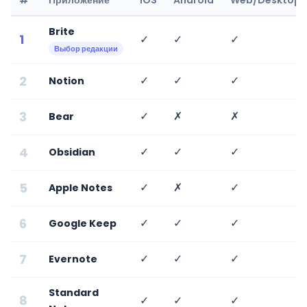
#
Приложение
iOS
Android
Web/Desktop
Brite
1
✓
✓
✓
Выбор редакции
2
✓
✓
✓
Notion
3
✓
✗
✗
Bear
4
✓
✓
✓
Obsidian
5
✓
✗
✓
Apple Notes
6
✓
✓
✓
Google Keep
7
✓
✓
✓
Evernote
Standard
8
✓
✓
✓