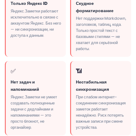
Только Яндекс ID
Скудное
форматирование
Яндекс.Заметки работают
исключительно в связке с
Нет поддержки Markdown,
аккаунтом Яндекс. Без него
заголовков, таблиц, кода.
— ни синхронизации, ни
Только простой текст с
доступа к данным.
базовыми стилями — не
хватает для серьёзной
работы.
✅
📶
Нет задач и
Нестабильная
напоминаний
синхронизация
Яндекс.Заметки не умеет
При слабом интернет-
создавать полноценные
соединении синхронизация
задачи с дедлайнами и
заметок работает
напоминаниями — это
ненадёжно. Риск потерять
просто блокнот, не
важные записи при смене
органайзер.
устройства.