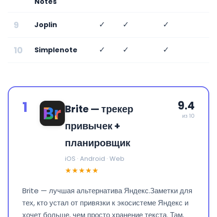
Notes
9
✓
✓
✓
Joplin
10
✓
✓
✓
Simplenote
1
9.4
Brite — трекер
из 10
привычек +
планировщик
iOS · Android · Web
★★★★★
Brite — лучшая альтернатива Яндекс.Заметки для
тех, кто устал от привязки к экосистеме Яндекс и
хочет больше, чем просто хранение текста. Там,