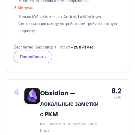
Множество красивых тем оформления
✗ Минусы
Только iOS и Mac — нет Android и Windows
Синхронизация между устройствами требует платную
подписку
Бесплатно (без синхр.) · Pro от
~250 ₽/мес
Попробовать
4
8.2
Obsidian —
из 10
локальные заметки
с PKM
iOS · Android · Windows · Mac ·
Linux