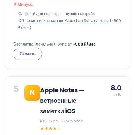
✗ Минусы
Сложный для новичков — нужна настройка
Облачная синхронизация Obsidian Sync платная (~500
₽/мес)
Бесплатно (локально) · Sync от
~500 ₽/мес
Скачать
5
8.0
Apple Notes —
N
из 10
встроенные
заметки iOS
iOS · Mac · iCloud Web
★★★★☆