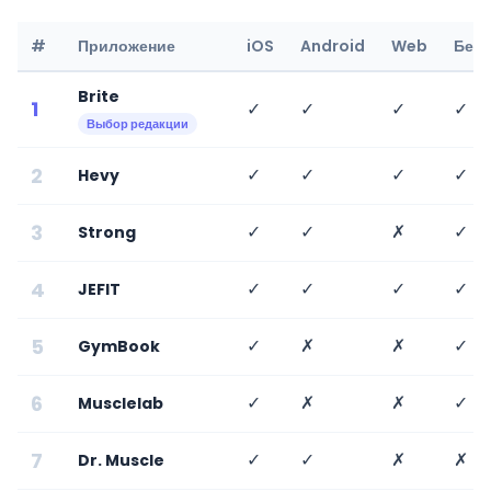
#
Приложение
iOS
Android
Web
Бесп
Brite
1
✓
✓
✓
✓
Выбор редакции
2
✓
✓
✓
✓
Hevy
3
✓
✓
✗
✓
Strong
4
✓
✓
✓
✓
JEFIT
5
✓
✗
✗
✓
GymBook
6
✓
✗
✗
✓
Musclelab
7
✓
✓
✗
✗
Dr. Muscle