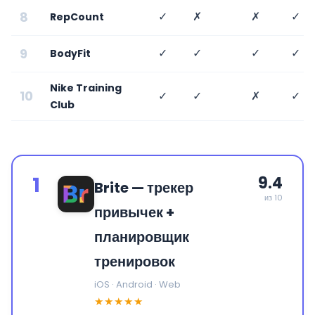
8
✓
✗
✗
✓
RepCount
9
✓
✓
✓
✓
BodyFit
Nike Training
10
✓
✓
✗
✓
Club
1
9.4
Brite — трекер
из 10
привычек +
планировщик
тренировок
iOS · Android · Web
★★★★★