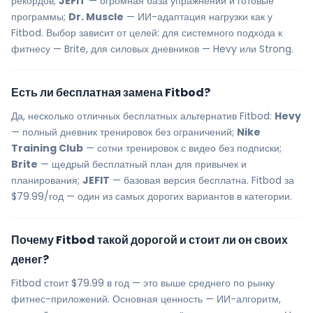
рекордов;
JEFIT
— огромная база упражнений и готовые
программы;
Dr. Muscle
— ИИ-адаптация нагрузки как у
Fitbod. Выбор зависит от целей: для системного подхода к
фитнесу — Brite, для силовых дневников — Hevy или Strong.
Есть ли бесплатная замена Fitbod?
Да, несколько отличных бесплатных альтернатив Fitbod:
Hevy
— полный дневник тренировок без ограничений;
Nike
Training Club
— сотни тренировок с видео без подписки;
Brite
— щедрый бесплатный план для привычек и
планирования;
JEFIT
— базовая версия бесплатна. Fitbod за
$79.99/год — один из самых дорогих вариантов в категории.
Почему Fitbod такой дорогой и стоит ли он своих
денег?
Fitbod стоит $79.99 в год — это выше среднего по рынку
фитнес-приложений. Основная ценность — ИИ-алгоритм,