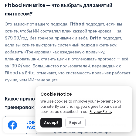
Fitbod или Brite — что выбрать для занятий
фитнесом?
Это зависит от вашего подхода.
Fitbod
подходит, если вы
хотите, чтобы ИИ составлял план каждой тренировки — за
$79.99/год, без трекера привычек и веба.
Brite
подходит,
если вы хотите выстроить системный подход к фитнесу:
добавить «Тренировка» как ежедневную привычку,
планировать дни, ставить цели и отслеживать прогресс — всё
за 199 ₽/мес. Большинство пользователей, перешедших с
Fitbod на Brite, отмечают, что системность привычек работает
лучше, чем ИИ-генерация.
Cookie Notice
Какое приложение работает офлайн для
We use cookies to improve your experience on
тренировок в зале?
our site. By continuing, you agree to our use of
cookies as described in our
Privacy Policy
.
Большинство альтернатив Fitbod поддерживают офлайн-
JOIN OUR
Accept
Reject
режим:
Strong
— полностью работает без интернета;
Hevy
FACEBOOK
— запись тренировок в офлайне, синхронизация при