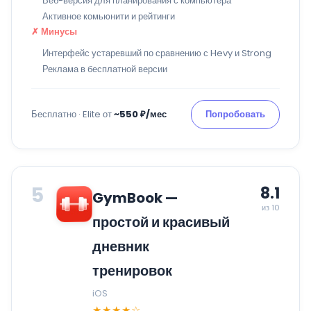
Веб-версия для планирования с компьютера
Активное комьюнити и рейтинги
✗ Минусы
Интерфейс устаревший по сравнению с Hevy и Strong
Реклама в бесплатной версии
Бесплатно · Elite от
~550 ₽/мес
Попробовать
5
8.1
GymBook —
из 10
простой и красивый
дневник
тренировок
iOS
★★★★☆