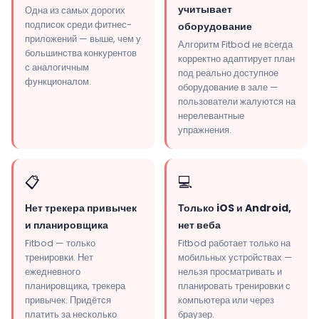
учитывает
Одна из самых дорогих
подписок среди фитнес-
оборудование
приложений — выше, чем у
Алгоритм Fitbod не всегда
большинства конкурентов
корректно адаптирует план
с аналогичным
под реально доступное
функционалом.
оборудование в зале —
пользователи жалуются на
нерелевантные
упражнения.
📋
💻
Нет трекера привычек
Только iOS и Android,
и планировщика
нет веба
Fitbod — только
Fitbod работает только на
тренировки. Нет
мобильных устройствах —
ежедневного
нельзя просматривать и
планировщика, трекера
планировать тренировки с
привычек. Придётся
компьютера или через
платить за несколько
браузер.