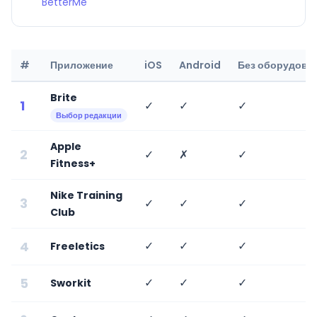
BetterMe
#
Приложение
iOS
Android
Без оборудова
Brite
1
✓
✓
✓
Выбор редакции
Apple
2
✓
✗
✓
Fitness+
Nike Training
3
✓
✓
✓
Club
4
✓
✓
✓
Freeletics
5
✓
✓
✓
Sworkit