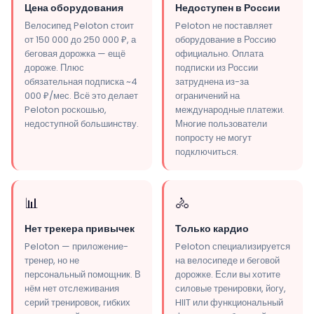
Цена оборудования
Недоступен в России
Велосипед Peloton стоит
Peloton не поставляет
от 150 000 до 250 000 ₽, а
оборудование в Россию
беговая дорожка — ещё
официально. Оплата
дороже. Плюс
подписки из России
обязательная подписка ~4
затруднена из-за
000 ₽/мес. Всё это делает
ограничений на
Peloton роскошью,
международные платежи.
недоступной большинству.
Многие пользователи
попросту не могут
подключиться.
📊
🚴
Нет трекера привычек
Только кардио
Peloton — приложение-
Peloton специализируется
тренер, но не
на велосипеде и беговой
персональный помощник. В
дорожке. Если вы хотите
нём нет отслеживания
силовые тренировки, йогу,
серий тренировок, гибких
HIIT или функциональный