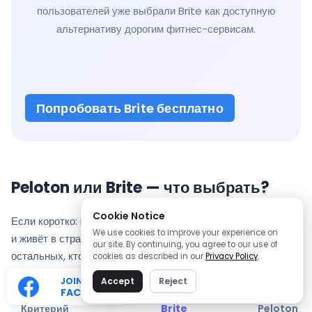
пользователей уже выбрали Brite как доступную
альтернативу дорогим фитнес-сервисам.
Попробовать Brite бесплатно
Peloton или Brite — что выбрать?
Cookie Notice
Если коротко: Peloton — для тех, кто уже купил велосипед
We use cookies to improve your experience on
и живёт в стране, где доступна подписка. Brite — для всех
our site. By continuing, you agree to our use of
остальных, кто хочет регулярно тренироваться без
cookies as described in our
Privacy Policy
.
барьеров.
JOIN OUR
Accept
Reject
FACEBOOK
Критерий
Brite
Peloton