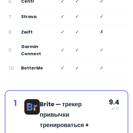
6
✓
✓
✓
Centr
7
✓
✓
✓
Strava
8
✓
✓
✗
Zwift
Garmin
9
✓
✓
✓
Connect
10
✓
✓
✓
BetterMe
1
9.4
Brite — трекер
из 10
привычки
тренироваться +