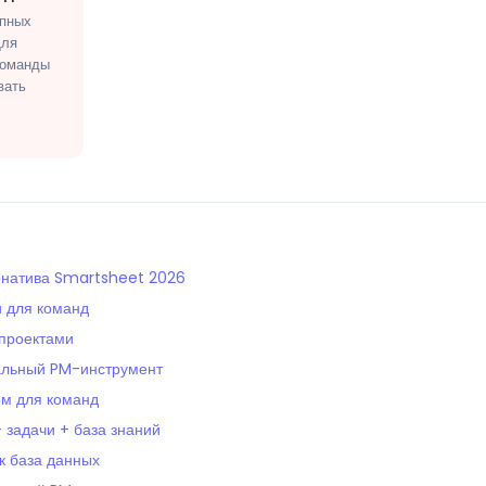
упных
Для
команды
вать
ернатива Smartsheet 2026
и для команд
проектами
льный PM-инструмент
ом для команд
 задачи + база знаний
ак база данных