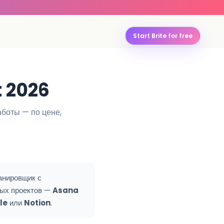
Start Brite for free
 2026
боты — по цене,
анировщик с
ных проектов —
Asana
le
или
Notion
.