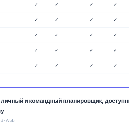
✓
✓
✓
✓
✓
✓
✓
✓
✓
✓
✓
✓
✓
✓
✓
✓
✓
✓
✓
✓
— личный и командный планировщик, доступ
му
id · Web