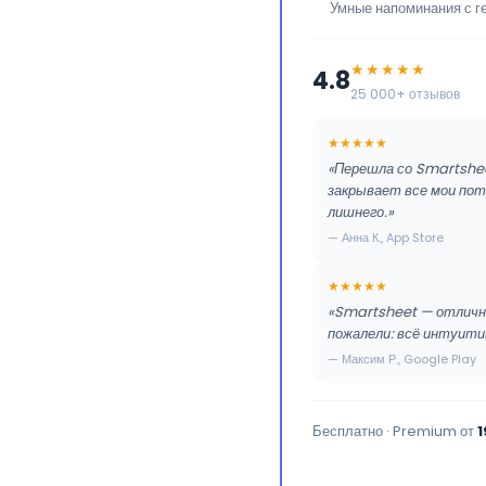
Умные напоминания с г
★★★★★
4.8
25 000+ отзывов
★★★★★
«Перешла со Smartsheet
закрывает все мои потр
лишнего.»
— Анна К., App Store
★★★★★
«Smartsheet — отличны
пожалели: всё интуити
— Максим Р., Google Play
Бесплатно · Premium от
1