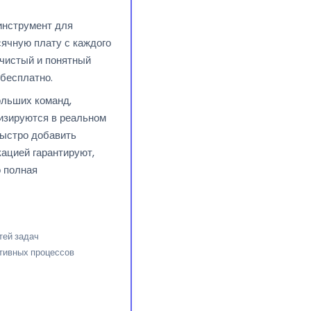
инструмент для
сячную плату с каждого
 чистый и понятный
бесплатно.
ольших команд,
изируются в реальном
быстро добавить
кацией гарантируют,
о полная
тей задач
тивных процессов