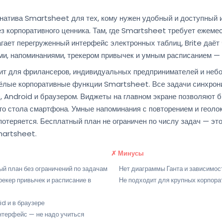
рнатива Smartsheet для тех, кому нужен удобный и доступный 
з корпоративного ценника. Там, где Smartsheet требует ежеме
гает перегруженный интерфейс электронных таблиц, Brite даёт
ми, напоминаниями, трекером привычек и умным расписанием — 
дит для фрилансеров, индивидуальных предпринимателей и неб
ёлые корпоративные функции Smartsheet. Все задачи синхрон
, Android и браузером. Виджеты на главном экране позволяют 
го стола смартфона. Умные напоминания с повторением и геоло
 потеряется. Бесплатный план не ограничен по числу задач — эт
martsheet.
✗ Минусы
й план без ограничений по задачам
Нет диаграммы Ганта и зависимос
рекер привычек и расписание в
Не подходит для крупных корпора
id и в браузере
нтерфейс — не надо учиться