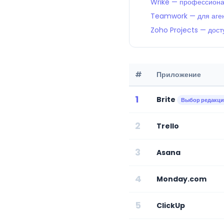
Wrike — профессион
Teamwork — для агент
Zoho Projects — дос
#
Приложение
1
Brite
Выбор редакц
2
Trello
3
Asana
4
Monday.com
5
ClickUp