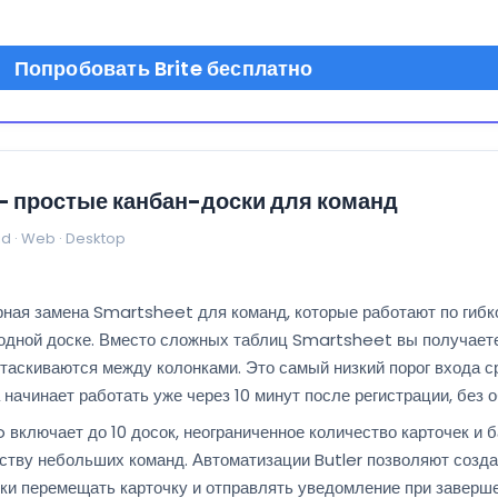
Попробовать Brite бесплатно
 — простые канбан-доски для команд
id · Web · Desktop
рная замена Smartsheet для команд, которые работают по гибк
а одной доске. Вместо сложных таблиц Smartsheet вы получает
етаскиваются между колонками. Это самый низкий порог входа 
 начинает работать уже через 10 минут после регистрации, без о
o включает до 10 досок, неограниченное количество карточек и
ству небольших команд. Автоматизации Butler позволяют созда
ки перемещать карточку и отправлять уведомление при заверше