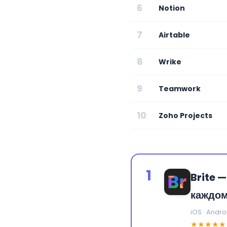
6
Notion
7
Airtable
8
Wrike
9
Teamwork
10
Zoho Projects
1
Brite 
каждо
iOS · Andro
★★★★★