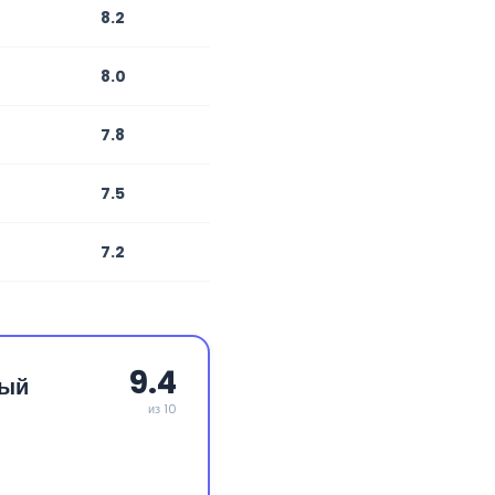
8.2
8.0
7.8
7.5
7.2
9.4
ный
из 10