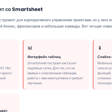
ят со Smartsheet
умент для корпоративного управления проектами, но у него ес
й бизнес, фрилансеров и небольшие команды. Вот четыре главн
:
📊
📱
Интерфейс таблиц
Слабое
а
Smartsheet построен как Excel-
Мобильна
₽). Нет
подобные сетки. Для тех, кто не
сильно ус
я одного
привык к электронным таблицам,
функций,
вный
работа с ним неинтуитивна и требует
сложных 
обучения.
полноцен
адач