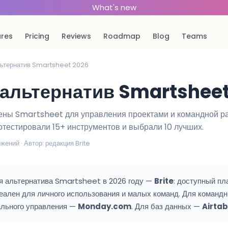
What's new
ures
Pricing
Reviews
Roadmap
Blog
Teams
льтернатив Smartsheet 2026
 альтернатив Smartsheet
ны Smartsheet для управления проектами и командной ра
отестировали 15+ инструментов и выбрали 10 лучших.
жений · Автор: редакция Brite
 альтернатива Smartsheet в 2026 году —
Brite
: доступный пл
еален для личного использования и малых команд. Для команд
уального управления —
Monday.com
. Для баз данных —
Airtab