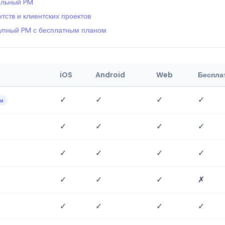
альный PM
ств и клиентских проектов
тупный PM с бесплатным планом
iOS
Android
Web
Беспла
✓
✓
✓
✓
ии
✓
✓
✓
✓
✓
✓
✓
✓
✓
✓
✓
✗
✓
✓
✓
✓