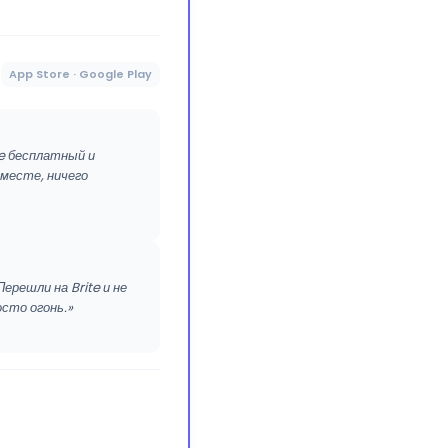
App Store · Google Play
te бесплатный и
 месте, ничего
ерешли на Brite и не
сто огонь.»