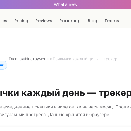
What's new
ures
Pricing
Reviews
Roadmap
Blog
Teams
Главная
›
Инструменты
›
Привычки каждый день — трекер
ции
чки каждый день — треке
 ежедневные привычки в виде сетки на весь месяц. Проце
визуальный прогресс. Данные хранятся в браузере.