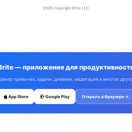
2026 Copyright Brite LLC
Brite — приложение для продуктивност
рекер привычек, задачи, дневник, медитация и многое друг
App Store
Google Play
Открыть в браузере →