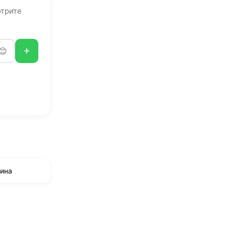
отрите
+
ина