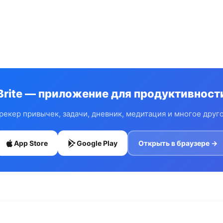
Brite — приложение для продуктивност
рекер привычек, задачи, дневник, медитация и многое друг
App Store
Google Play
Открыть в браузере →