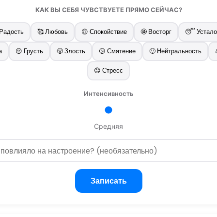
КАК ВЫ СЕБЯ ЧУВСТВУЕТЕ ПРЯМО СЕЙЧАС?
 Радость
🥰 Любовь
😌 Спокойствие
🤩 Восторг
😴 Устало
а
😔 Грусть
😤 Злость
😕 Смятение
🙂 Нейтральность
😟 Стресс
Интенсивность
Средняя
Записать