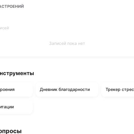
АСТРОЕНИЙ
писей
Записей пока нет
инструменты
троения
Дневник благодарности
Трекер стрес
итации
опросы