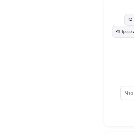
😊
😰 Тревог