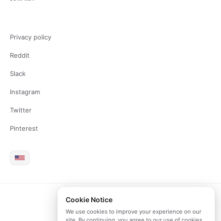
Privacy policy
Reddit
Slack
Instagram
Twitter
Pinterest
Cookie Notice
2026 Copyright Brite LLC
We use cookies to improve your experience on our
site. By continuing, you agree to our use of cookies