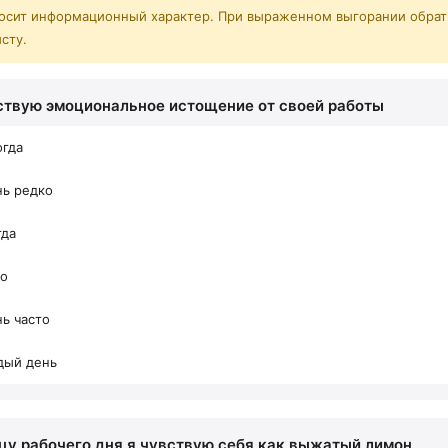
носит информационный характер. При выраженном выгорании обрат
сту.
вствую эмоциональное истощение от своей работы
огда
нь редко
гда
то
ь часто
дый день
нцу рабочего дня я чувствую себя как выжатый лимон