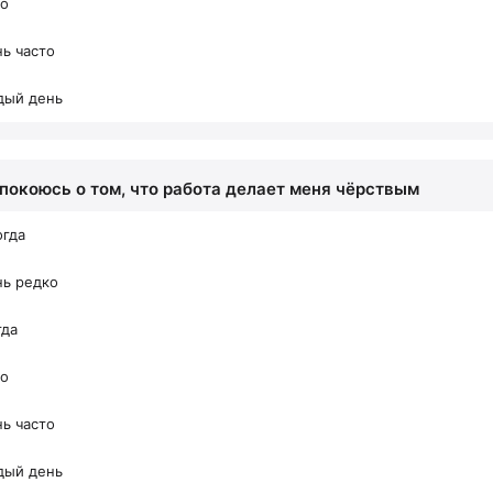
то
ь часто
дый день
спокоюсь о том, что работа делает меня чёрствым
огда
нь редко
гда
то
ь часто
дый день