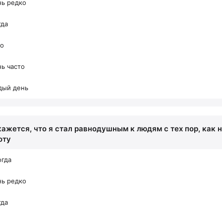
нь редко
гда
то
ь часто
дый день
кажется, что я стал равнодушным к людям с тех пор, как 
оту
огда
нь редко
гда