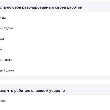
вствую себя разочарованным своей работой
огда
нь редко
гда
то
ь часто
дый день
маю, что работаю слишком усердно
огда