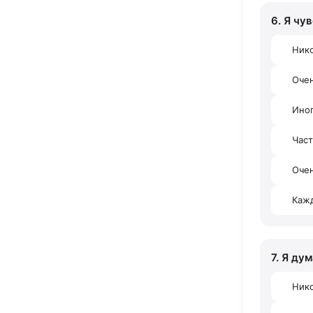
6. Я чу
Ник
Оче
Ино
Час
Очен
Каж
7. Я ду
Ник