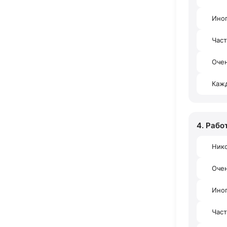
Ино
Час
Очен
Каж
4. Рабо
Ник
Оче
Ино
Час