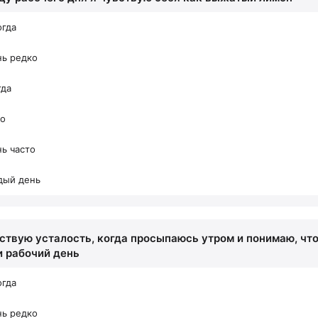
огда
нь редко
гда
то
ь часто
дый день
вствую усталость, когда просыпаюсь утром и понимаю, чт
и рабочий день
огда
нь редко