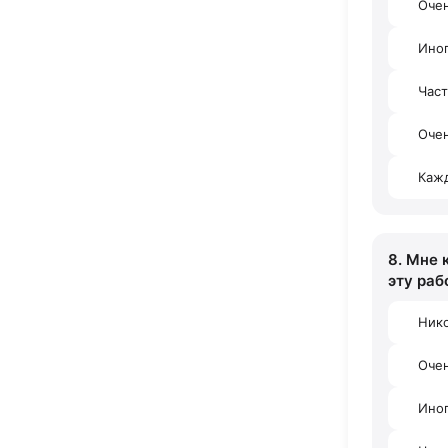
Оче
Ино
Час
Очен
Каж
8. Мне 
эту раб
Ник
Оче
Ино