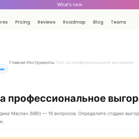
What's new
ures
Pricing
Reviews
Roadmap
Blog
Teams
Главная
›
Инструменты
›
Тест на профессиональное выгорание
ции
на профессиональное выго
дике Маслач (MBI) — 16 вопросов. Определите стадию выгор
е.