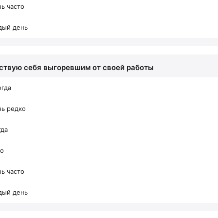
ь часто
дый день
вствую себя выгоревшим от своей работы
огда
нь редко
гда
то
ь часто
дый день