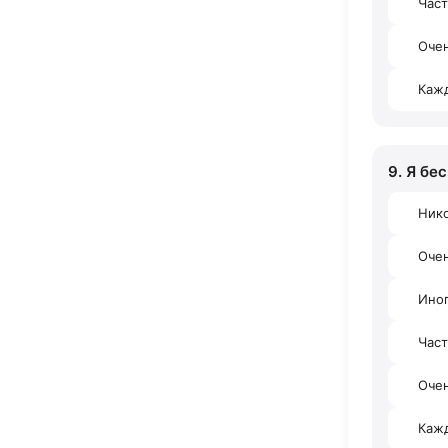
Час
Очен
Каж
9. Я бе
Ник
Оче
Ино
Час
Очен
Каж