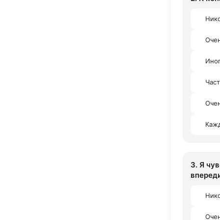
Ник
Оче
Ино
Час
Очен
Каж
3. Я чу
вперед
Ник
Оче