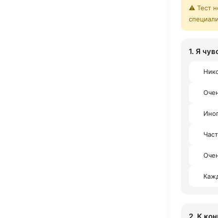
⚠️ Тест 
специали
1. Я чу
Ник
Оче
Ино
Час
Очен
Каж
2. К ко