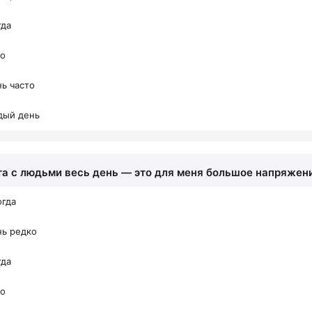
гда
то
ь часто
дый день
та с людьми весь день — это для меня большое напряжен
огда
нь редко
гда
то