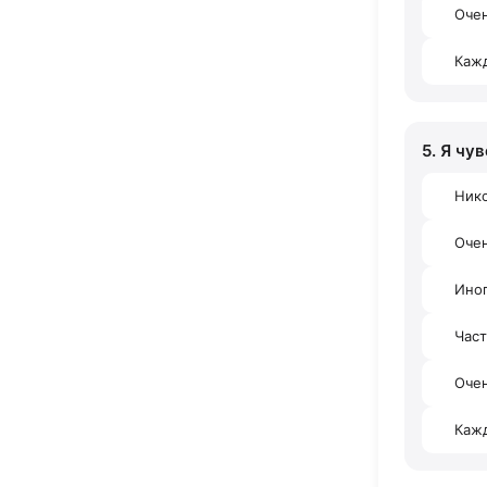
Очен
Каж
5. Я чу
Ник
Оче
Ино
Час
Очен
Каж